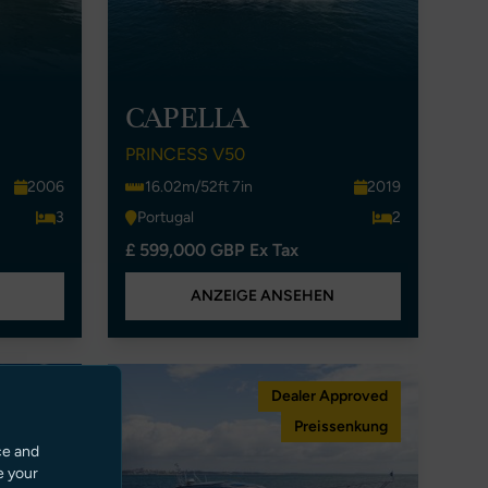
CAPELLA
PRINCESS V50
2006
16.02m/52ft 7in
2019
3
Portugal
2
£ 599,000 GBP Ex Tax
ANZEIGE ANSEHEN
pproved
Dealer Approved
senkung
Preissenkung
ce and
e your