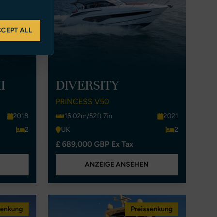
CEPT ALL
I
DIVERSITY
PRINCESS V50
2018
16.02m/52ft 7in
2021
2
UK
2
£ 689,000 GBP Ex Tax
ANZEIGE ANSEHEN
senkung
Preissenkung