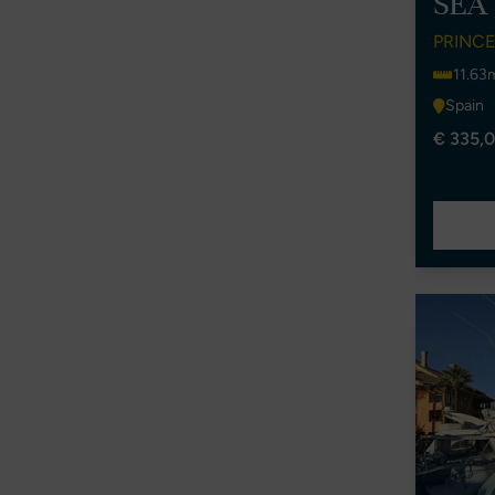
SEA
PRINCE
11.63
Spain
€ 335,0