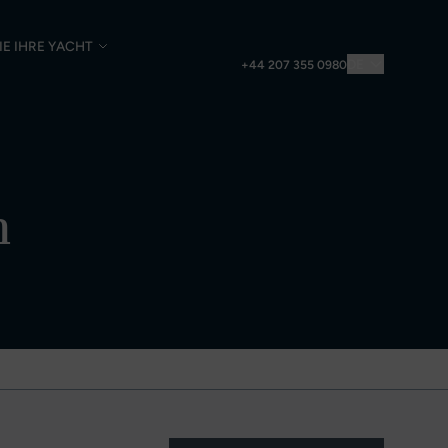
IE IHRE YACHT
DE
+44 207 355 0980
n