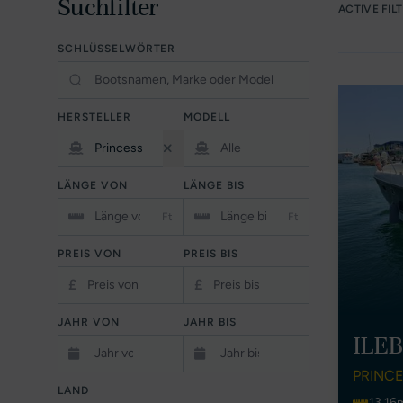
Suchfilter
ACTIVE FIL
SCHLÜSSELWÖRTER
HERSTELLER
MODELL
LÄNGE VON
LÄNGE BIS
Ft
Ft
PREIS VON
PREIS BIS
£
£
JAHR VON
JAHR BIS
ILE
PRINCE
LAND
13.16