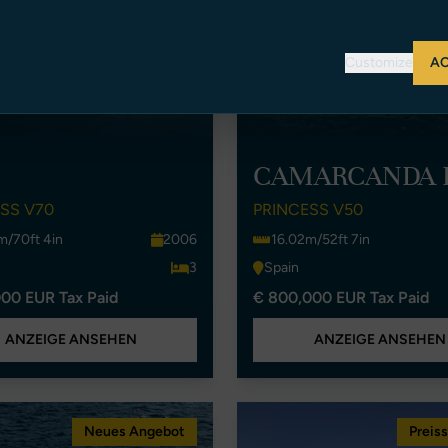
Customize
AC
CAMARCANDA I
SS V70
PRINCESS V50
m/70ft 4in
2006
16.02m/52ft 7in
3
Spain
00 EUR Tax Paid
€ 800,000 EUR Tax Paid
ANZEIGE ANSEHEN
ANZEIGE ANSEHEN
Neues Angebot
Preis