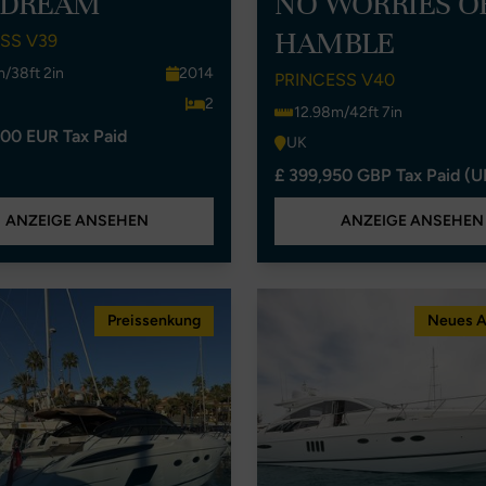
 DREAM
NO WORRIES O
HAMBLE
SS V39
m/38ft 2in
2014
PRINCESS V40
2
12.98m/42ft 7in
00 EUR Tax Paid
UK
£ 399,950 GBP Tax Paid (U
ANZEIGE ANSEHEN
ANZEIGE ANSEHEN
Preissenkung
Neues 