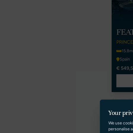
FEA
PRINCE
15.8m
Spain
€ 549,5
Your pri
We use cooki
personalise a