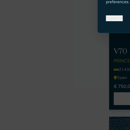
preferences.
Reject all
V70
PRINCE
21.43
Spain
€ 750,0