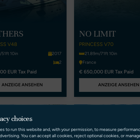
THERS
NO LIMIT
SS V48
PRINCESS V70
/51ft 10in
2017
21.89m/71ft 10in
2
France
00 EUR Tax Paid
€ 650,000 EUR Tax Paid
ANZEIGE ANSEHEN
ANZEIGE ANSEHEN
Neues Angebot
Dealer A
vacy choices
Preis
es to run this website and, with your permission, to measure performan
dvertising. You can accept all cookies, reject optional cookies, or manag