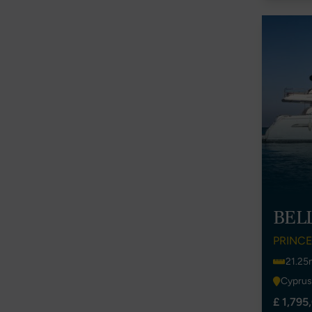
BEL
PRINCE
21.25
Cyprus
£ 1,795