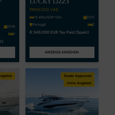
F
LUCKY LIZZY
PRINCESS V48
15.49m/50ft 10in
2015
Portugal
2
2018
€ 549,000 EUR Tax Paid (Spain)
2
K)
ANZEIGE ANSEHEN
Angebot
Dealer Approved
Unter Angebot