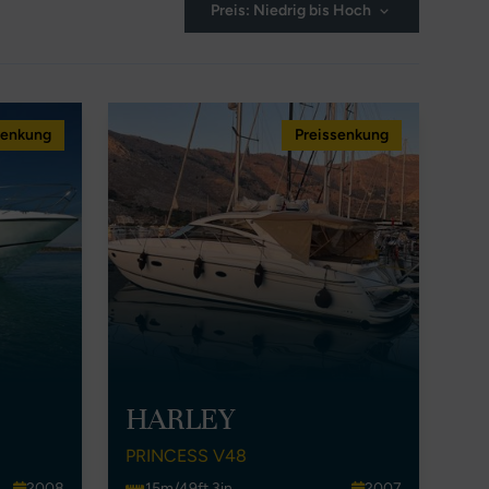
Preis: Niedrig bis Hoch
senkung
Preissenkung
HARLEY
PRINCESS V48
2008
15m/49ft 3in
2007