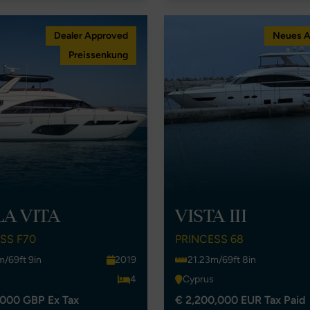
Dealer Approved
Neues 
Preissenkung
LA VITA
VISTA III
SS F70
PRINCESS 68
m/69ft 9in
2019
21.23m/69ft 8in
4
Cyprus
,000 GBP Ex Tax
€ 2,200,000 EUR Tax Paid