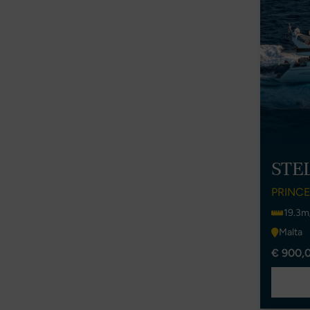
STEL
PRINCE
19.3m
Malta
€ 900,0