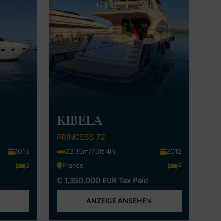
KIBELA
PRINCESS 72
2013
22.35m/73ft 4in
2012
3
France
4
€ 1,350,000 EUR Tax Paid
ANZEIGE ANSEHEN