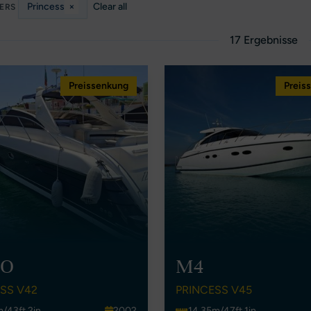
Princess
×
Clear all
TERS
17 Ergebnisse
Preissenkung
Preis
BO
M4
SS V42
PRINCESS V45
m/43ft 2in
2002
14.35m/47ft 1in