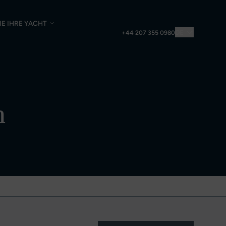
IE IHRE YACHT
DE
+44 207 355 0980
n