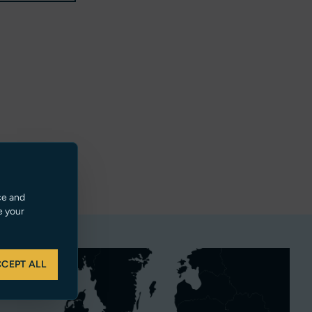
ce and
e your
CEPT ALL