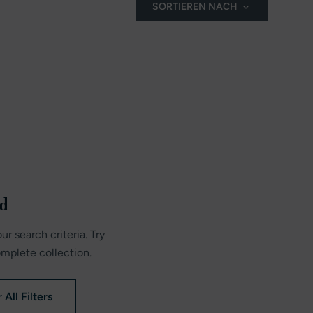
SORTIEREN NACH
nd
r search criteria. Try
omplete collection.
 All Filters