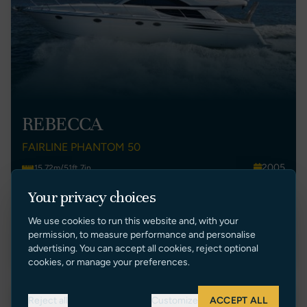
REBECCA
FAIRLINE PHANTOM 50
2005
15.72m/51ft 7in
Cyprus
3
Your privacy choices
€ 275,000 EUR Tax Paid
We use cookies to run this website and, with your
permission, to measure performance and personalise
VER ANUNCIO
advertising. You can accept all cookies, reject optional
cookies, or manage your preferences.
Reducción de Precio
Reject all
Customize
ACCEPT ALL