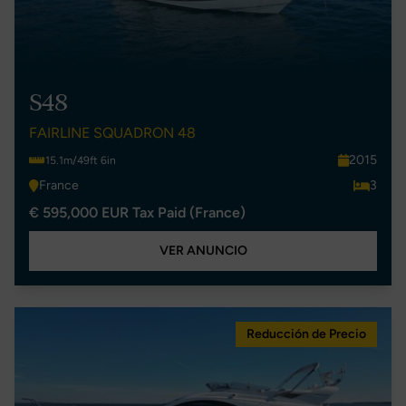
S48
FAIRLINE SQUADRON 48
2015
15.1m/49ft 6in
France
3
€ 595,000 EUR Tax Paid (France)
VER ANUNCIO
Reducción de Precio