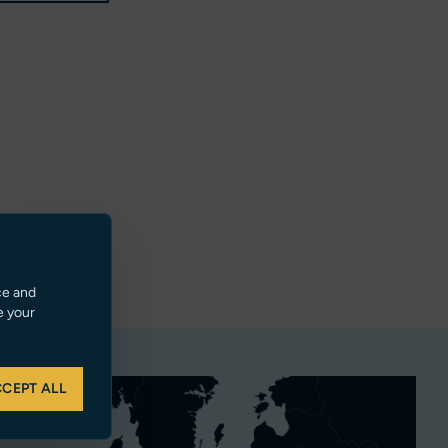
ce and
e your
CEPT ALL