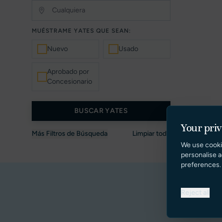
MUÉSTRAME YATES QUE SEAN:
Nuevo
Usado
Aprobado por
Concesionario
BUSCAR YATES
Your pri
Más Filtros de Búsqueda
Limpiar todo
We use cooki
personalise a
preferences.
Reject all