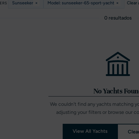
Sunseeker
×
Model: sunseeker-65-sport-yacht
×
Clear a
TERS
0 resultados
No Yachts Fou
We couldn't find any yachts matching you
adjusting your filters or browse our c
View All Yachts
Clear