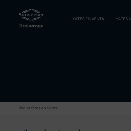
YATES EN VENTA
YATES 
›
Inicio
Yates en Venta