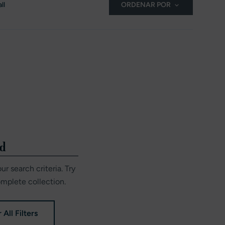
ll
ORDENAR POR
nd
r search criteria. Try
omplete collection.
 All Filters