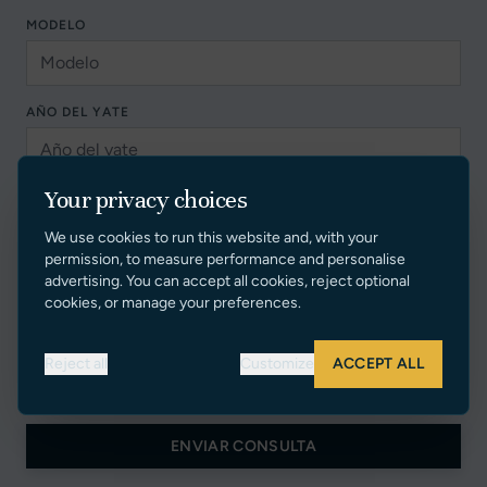
MODELO
AÑO DEL YATE
Your privacy choices
PAÍS
We use cookies to run this website and, with your
permission, to measure performance and personalise
advertising. You can accept all cookies, reject optional
SU MENSAJE
cookies, or manage your preferences.
Reject all
Customize
ACCEPT ALL
ENVIAR CONSULTA