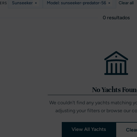
Sunseeker
×
Model: sunseeker-predator-56
×
Clear all
TERS
0 resultados
No Yachts Fou
We couldn't find any yachts matching you
adjusting your filters or browse our c
View All Yachts
Clear