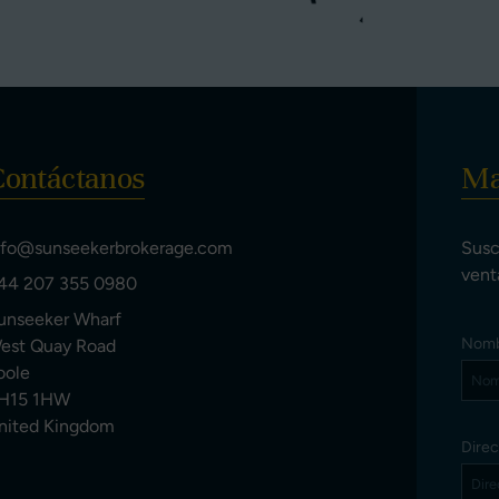
Contáctanos
Ma
nfo@sunseekerbrokerage.com
Susc
vent
44 207 355 0980
unseeker Wharf
Nom
est Quay Road
oole
H15 1HW
nited Kingdom
Direc