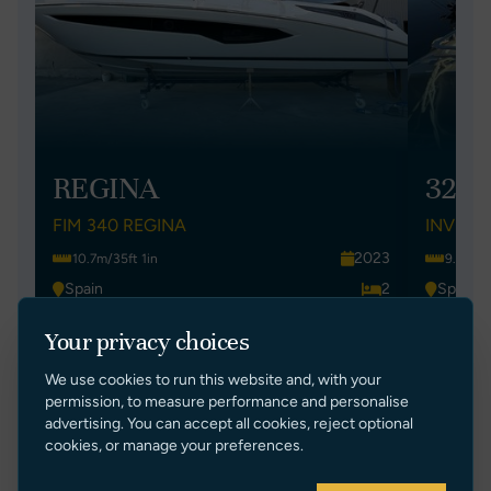
REGINA
320
FIM 340 REGINA
INVICT
2023
10.7m/35ft 1in
9.95m/3
Spain
2
Spain
€ 310,000 EUR Ex Tax
€ 330,0
Your privacy choices
VER ANUNCIO
We use cookies to run this website and, with your
permission, to measure performance and personalise
advertising. You can accept all cookies, reject optional
cookies, or manage your preferences.
←
→