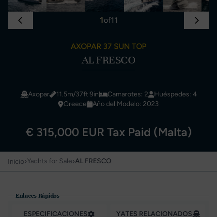
1
of
11
AXOPAR 37 SUN TOP
AL FRESCO
Axopar
11.5m/37ft 9in
Camarotes: 2
Huéspedes: 4
Greece
Año del Modelo: 2023
€ 315,000 EUR Tax Paid (Malta)
›
›
Yachts for Sale
AL FRESCO
Inicio
Enlaces Rápidos
ESPECIFICACIONES
YATES RELACIONADOS