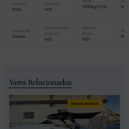
Peso
Agua
Modelo
Máxima
3590kg/3.59t
N/D
2023
N/D
Velocidad de
Arqueo
Ubicación
Aut
Crucero
Bruto
Greece
N/D
N/D
N/D
Yates Relacionados
Nuevo anuncio