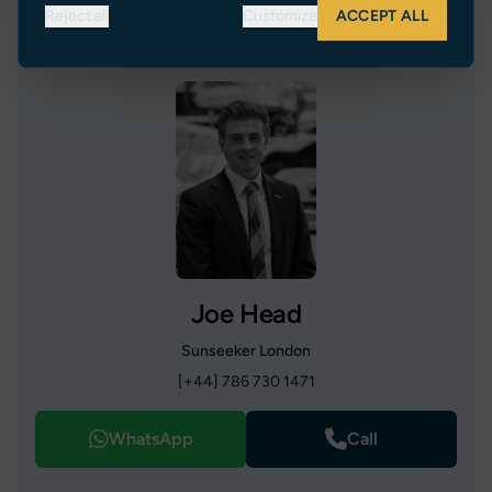
Reject all
Customize
ACCEPT ALL
Joe Head
Sunseeker London
[+44] 786 730 1471
WhatsApp
Call