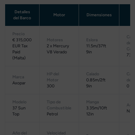
Detalles
Motor
Dimensiones
T
del Barco
Precio
Cap
€ 315,000
Motores
Eslora
de
EUR Tax
2 x Mercury
11.5m/37ft
Com
Paid
V8 Verado
9in
730 
(Malta)
HP del
Calado
Cap
Marca
Motor
0.85m/2ft
de 
Axopar
300
9in
0 L
Modelo
Tipo de
Manga
Agu
37 Sun
Combustible
3.35m/10ft
N/D
Top
Petrol
12in
Año del
Velocidad