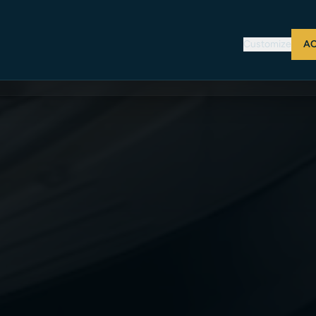
Ft
Customize
AC