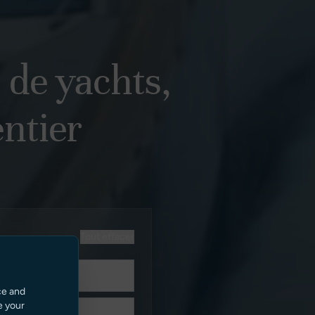
 de yachts,
ntier
Tout effacer
ce and
e your