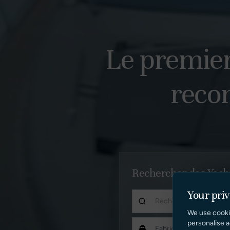
Le premier
reco
Rechercher des Yach
Your pri
We use cooki
personalise a