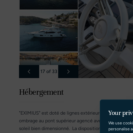
17
of
33
Hébergement
Your pri
"EXIMIUS" est doté de lignes extérieures élégantes, co
ombrage au pont supérieur agencé avec bar, une banqu
We use cooki
soleil bien dimensionné. La disposition du pont à l’avan
personalise a