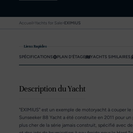
›
›
Accueil
Yachts for Sale
EXIMIUS
Liens Rapides
SPÉCIFICATIONS
PLAN D'ÉTAGE
YACHTS SIMILAIRES
Description du Yacht
"EXIMIUS" est un exemple de motoryacht à couper le 
Sunseeker 88 Yacht a été construite en 2011 pour un p
plus cher de la série jamais construit, spécifié avec 
et des jets de brumisation à eau froide pour le Hard T