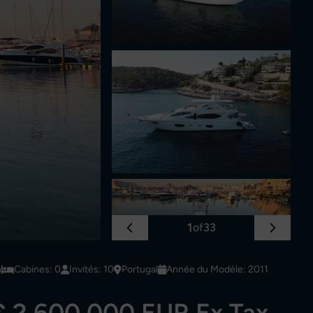
1
of
33
n
Cabines: 0
Invités: 10
Portugal
Année du Modèle: 2011
€ 2,600,000 EUR Ex Tax