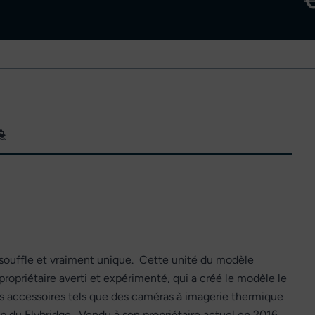
souffle et vraiment unique. Cette unité du modèle
ropriétaire averti et expérimenté, qui a créé le modèle le
des accessoires tels que des caméras à imagerie thermique
op du Flybridge. Vendu à son propriétaire actuel en 2016