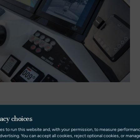
vacy choices
mplétées par le hard top optionnel au flybridge offrant
ette centrale en forme de "U", un jacuzzi et un bain de
es to run this website and, with your permission, to measure performan
t de type ‘portugais’ stylisé avec sa table, son bain de
dvertising. You can accept all cookies, reject optional cookies, or manag