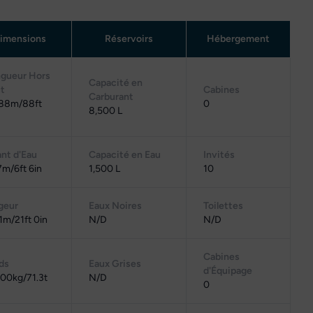
imensions
Réservoirs
Hébergement
gueur Hors
Capacité en
t
Cabines
Carburant
.88m/88ft
0
8,500 L
ant d'Eau
Capacité en Eau
Invités
7m/6ft 6in
1,500 L
10
geur
Eaux Noires
Toilettes
1m/21ft 0in
N/D
N/D
Cabines
ds
Eaux Grises
d'Équipage
00kg/71.3t
N/D
0