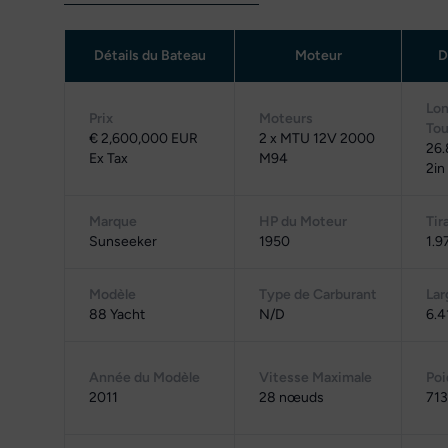
Détails du Bateau
Moteur
D
Lon
Prix
Moteurs
Tou
€ 2,600,000 EUR
2 x MTU 12V 2000
26
Ex Tax
M94
2in
Marque
HP du Moteur
Tir
Sunseeker
1950
1.9
Modèle
Type de Carburant
Lar
88 Yacht
N/D
6.4
Année du Modèle
Vitesse Maximale
Poi
2011
28 nœuds
713