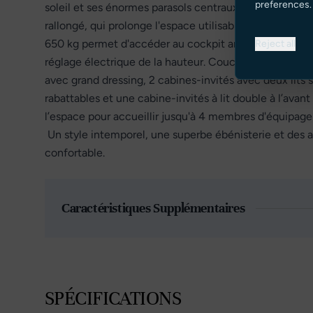
preferences.
soleil et ses énormes parasols centraux offre un espace
rallongé, qui prolonge l'espace utilisable vers l'avan
650 kg permet d'accéder au cockpit arrière avec des 
Reject all
réglage électrique de la hauteur. Couchage jusqu'à 1
avec grand dressing, 2 cabines-invités avec deux lit
rabattables et une cabine-invités à lit double à l’avan
l’espace pour accueillir jusqu'à 4 membres d'équipag
Un style intemporel, une superbe ébénisterie et des
confortable.
Caractéristiques Supplémentaires
SPÉCIFICATIONS