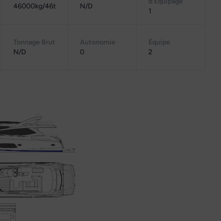
d'Équipage
46000kg/46t
N/D
1
Tonnage Brut
Autonomie
Équipe
N/D
0
2