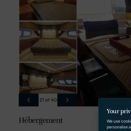
21
of
40
Your pri
Hébergement
We use cooki
personalise a