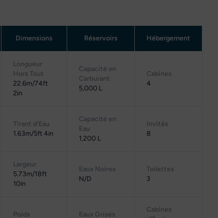
Dimensions
Réservoirs
Hébergement
Longueur
Capacité en
Hors Tout
Cabines
Carburant
22.6m/74ft
4
5,000 L
2in
Capacité en
Tirant d'Eau
Invités
Eau
1.63m/5ft 4in
8
1,200 L
Largeur
Eaux Noires
Toilettes
5.73m/18ft
N/D
3
10in
Cabines
Poids
Eaux Grises