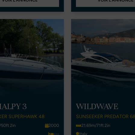
VOIR L'ANNONCE
VOIR L'ANNONCE
ALPY 3
WILDWAVE
KER SUPERHAWK 48
SUNSEEKER PREDATOR 6
50ft 2in
2000
21.69m/71ft 2in
---
Italy