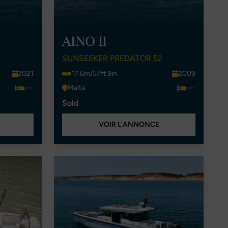
AINO II
SUNSEEKER PREDATOR 52
2021
17.6m/57ft 9in
2009
---
Malta
---
Sold
VOIR L'ANNONCE