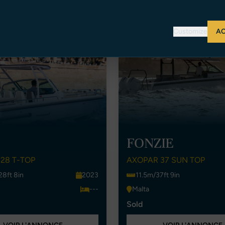
Customize
AC
FONZIE
28 T-TOP
AXOPAR 37 SUN TOP
8ft 8in
2023
11.5m/37ft 9in
---
Malta
Sold