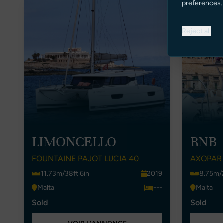
preferences.
Reject all
LIMONCELLO
RNB
FOUNTAINE PAJOT LUCIA 40
AXOPAR 
11.73m/38ft 6in
2019
8.75m/2
Malta
---
Malta
Sold
Sold