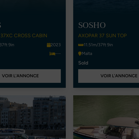
S
SOSHO
 37XC CROSS CABIN
AXOPAR 37 SUN TOP
37ft 9in
2023
11.51m/37ft 9in
---
Malta
Sold
VOIR L'ANNONCE
VOIR L'ANNONCE