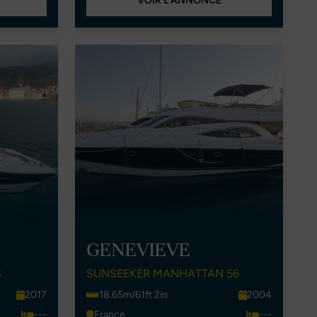
VOIR L'ANNONCE
GENEVIEVE
8
SUNSEEKER MANHATTAN 56
2017
18.65m/61ft 2in
2004
---
France
---