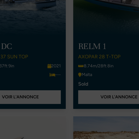
 DC
RELM 1
37 SUN TOP
AXOPAR 28 T-TOP
37ft 9in
2021
8.74m/28ft 8in
---
Malta
Sold
VOIR L'ANNONCE
VOIR L'ANNONCE