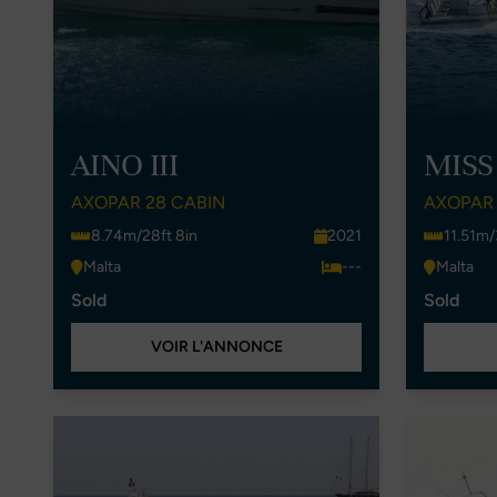
AINO III
MISS
AXOPAR 28 CABIN
AXOPAR 
8.74m/28ft 8in
2021
11.51m/
Malta
---
Malta
Sold
Sold
VOIR L'ANNONCE