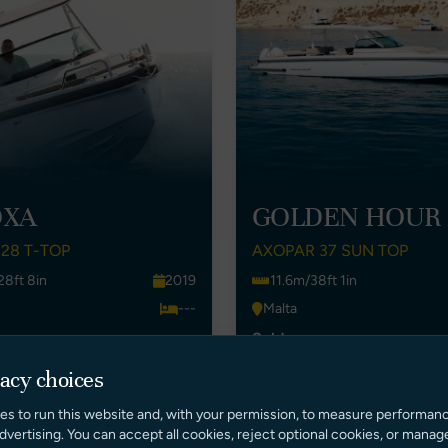
OXA
GOLDEN HOUR
28 T-TOP
AXOPAR 37 SUN TOP
8ft 8in
2019
11.6m/38ft 1in
---
Malta
Sold
vacy choices
VOIR L'ANNONCE
VOIR L'ANNONCE
es to run this website and, with your permission, to measure performan
dvertising. You can accept all cookies, reject optional cookies, or manag