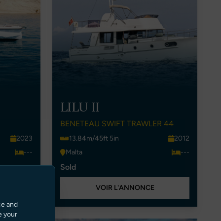
LILU II
BENETEAU SWIFT TRAWLER 44
2023
13.84m/45ft 5in
2012
---
Malta
---
Sold
VOIR L'ANNONCE
ce and
e your