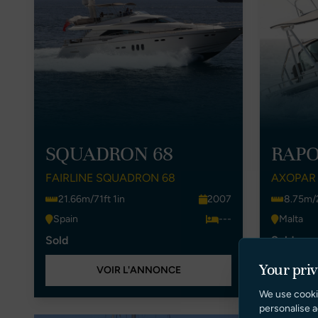
SQUADRON 68
RAP
FAIRLINE SQUADRON 68
AXOPAR 
21.66m/71ft 1in
2007
8.75m/2
Spain
---
Malta
Sold
Sold
Your pri
VOIR L'ANNONCE
We use cooki
personalise a