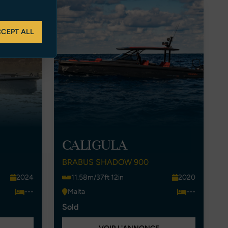
CEPT ALL
CALIGULA
BRABUS SHADOW 900
2024
11.58m/37ft 12in
2020
---
Malta
---
Sold