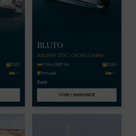
BLUTO
AXOPAR 37XC CROSS CABIN
2023
11.6m/38ft 1in
2024
---
Portugal
---
Sold
VOIR L'ANNONCE