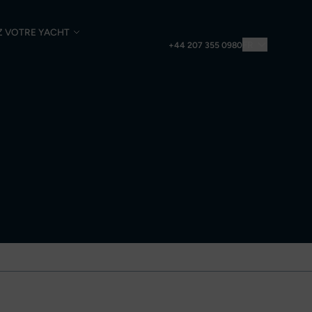
Z VOTRE YACHT
FR
+44 207 355 0980