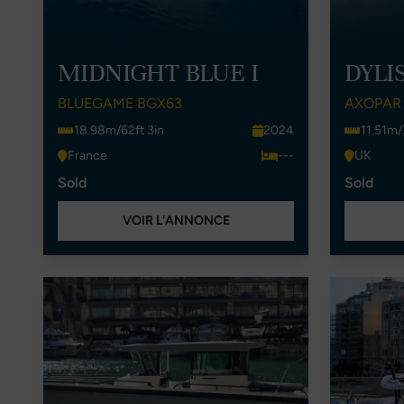
MIDNIGHT BLUE I
DYLI
BLUEGAME BGX63
AXOPAR
18.98m/62ft 3in
2024
11.51m/
France
---
UK
Sold
Sold
VOIR L'ANNONCE