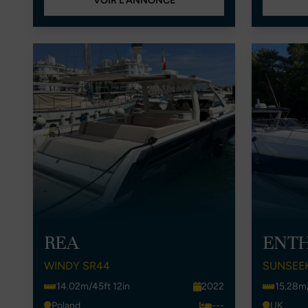
VOIR L'ANNONCE
REA
ENTH
WINDY SR44
SUNSEE
14.02m/45ft 12in
2022
15.28m/
Poland
---
UK