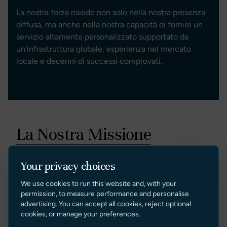
La nostra forza risiede non solo nella nostra presenza
diffusa, ma anche nella nostra capacità di fornire un
servizio altamente personalizzato supportato da
un'infrastruttura globale, esperienza nel mercato
locale e decenni di successi comprovati.
La Nostra Missione
Presso Sunseeker Brokerage, la nostra missione è
Your privacy choices
semplice:
We use cookies to run this website and, with your
permission, to measure performance and personalise
Fornire il più alto standard di servizi di
advertising. You can accept all cookies, reject optional
intermediazione per yacht attraverso professionalità,
cookies, or manage your preferences.
trasparenza, innovazione e un'assistenza clienti