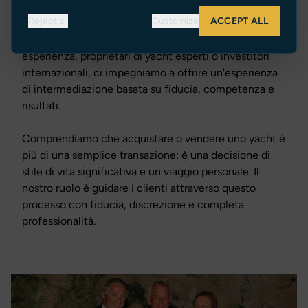
eccezionale.
Reject all
Customize
ACCEPT ALL
Che si tratti di assistere acquirenti alla prima
esperienza, proprietari di yacht esperti o investitori
internazionali, ci impegniamo a offrire un'esperienza
di intermediazione basata su fiducia, competenza e
risultati.
Comprendiamo che acquistare o vendere uno yacht è
più di una semplice transazione: è una decisione di
stile di vita significativa e un viaggio personale. Il
nostro ruolo è guidare i clienti attraverso questo
processo con fiducia, discrezione e completa
professionalità.