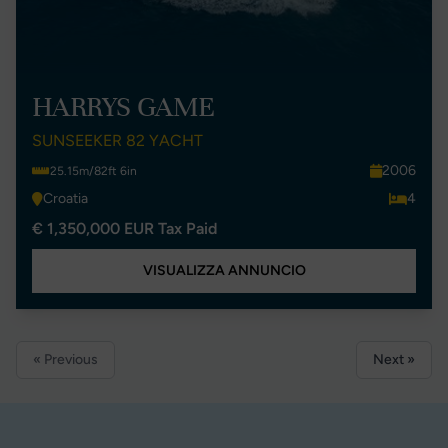
HARRYS GAME
SUNSEEKER 82 YACHT
2006
25.15m/82ft 6in
Croatia
4
€ 1,350,000 EUR Tax Paid
VISUALIZZA ANNUNCIO
« Previous
Next »