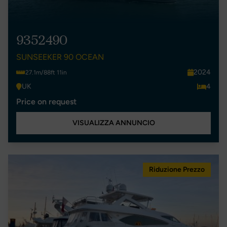
9352490
SUNSEEKER 90 OCEAN
2024
27.1m/88ft 11in
UK
4
Price on request
VISUALIZZA ANNUNCIO
Riduzione Prezzo