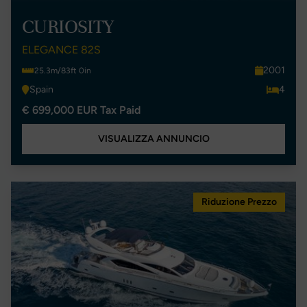
CURIOSITY
ELEGANCE 82S
2001
25.3m/83ft 0in
Spain
4
€ 699,000 EUR Tax Paid
VISUALIZZA ANNUNCIO
Riduzione Prezzo