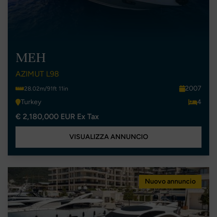
MEH
AZIMUT L98
2007
28.02m/91ft 11in
Turkey
4
€ 2,180,000 EUR Ex Tax
VISUALIZZA ANNUNCIO
Nuovo annuncio