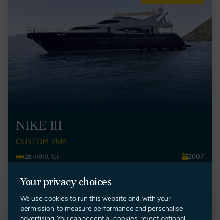
NIKE III
CUSTOM 28M
2007
28m/91ft 10in
Turkey
4
Your privacy choices
€ 1,350,000 EUR Tax Paid
We use cookies to run this website and, with your
VISUALIZZA ANNUNCIO
permission, to measure performance and personalise
advertising. You can accept all cookies, reject optional