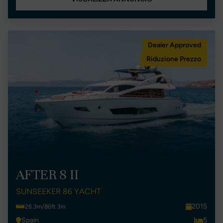
Dealer Approved
Riduzione Prezzo
AFTER 8 II
SUNSEEKER 86 YACHT
2015
26.3m/86ft 3in
Spain
5