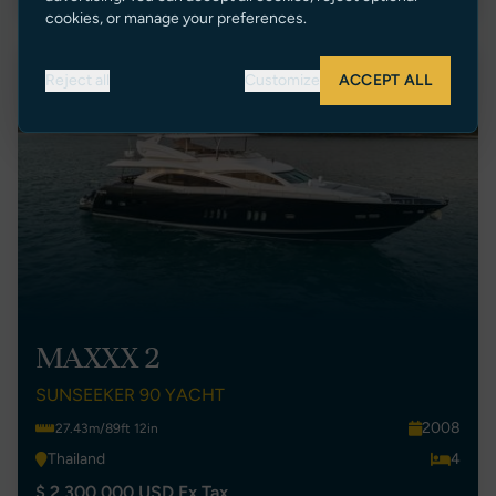
cookies, or manage your preferences.
Riduzione Prezzo
Reject all
Customize
ACCEPT ALL
MAXXX 2
SUNSEEKER 90 YACHT
2008
27.43m/89ft 12in
Thailand
4
$ 2,300,000 USD Ex Tax