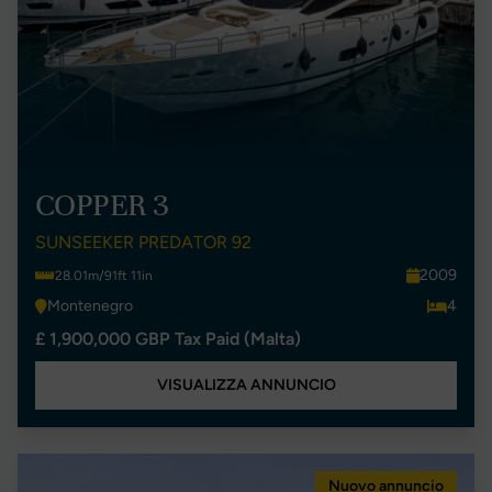
COPPER 3
SUNSEEKER PREDATOR 92
2009
28.01m/91ft 11in
Montenegro
4
£ 1,900,000 GBP Tax Paid (Malta)
VISUALIZZA ANNUNCIO
Nuovo annuncio