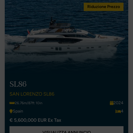
Riduzione Prezzo
SL86
SAN LORENZO SL86
2024
26.76m/87ft 10in
Spain
4
€ 5,600,000 EUR Ex Tax
VISUALIZZA ANNUNCIO