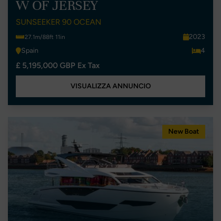
W OF JERSEY
SUNSEEKER 90 OCEAN
2023
27.1m/88ft 11in
Spain
4
£ 5,195,000 GBP Ex Tax
VISUALIZZA ANNUNCIO
New Boat