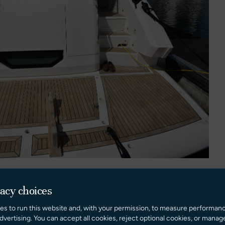
vacy choices
es to run this website and, with your permission, to measure performan
d fold-out bar top. Large saloon and dining area.
dvertising. You can accept all cookies, reject optional cookies, or manag