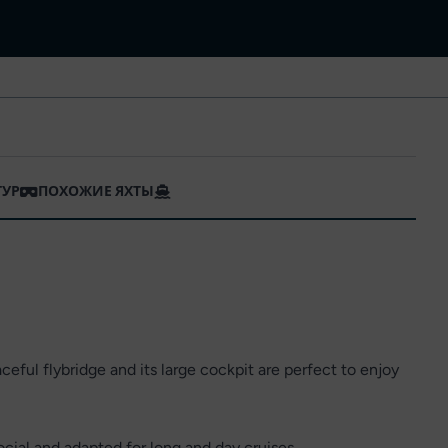
ТУР
ПОХОЖИЕ ЯХТЫ
eful flybridge and its large cockpit are perfect to enjoy
ial and adapted for long and day cruises.