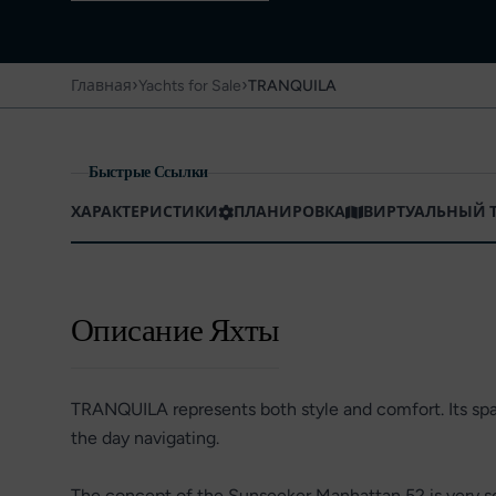
›
›
Главная
Yachts for Sale
TRANQUILA
Быстрые Ссылки
ХАРАКТЕРИСТИКИ
ПЛАНИРОВКА
ВИРТУАЛЬНЫЙ 
Описание Яхты
TRANQUILA represents both style and comfort. Its spac
the day navigating.
The concept of the Sunseeker Manhattan 52 is very soc