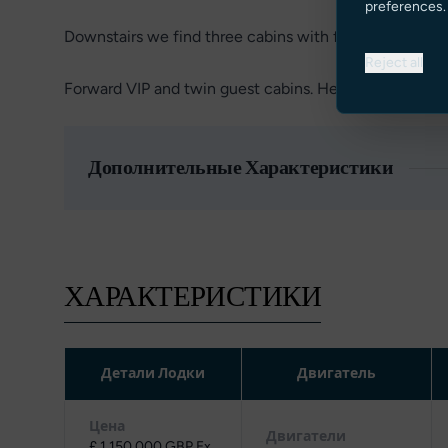
preferences.
Downstairs we find three cabins with full beam master
Reject all
Forward VIP and twin guest cabins. Head both for daily
Дополнительные Характеристики
ХАРАКТЕРИСТИКИ
Детали Лодки
Двигатель
Цена
Двигатели
£ 1,150,000 GBP Ex