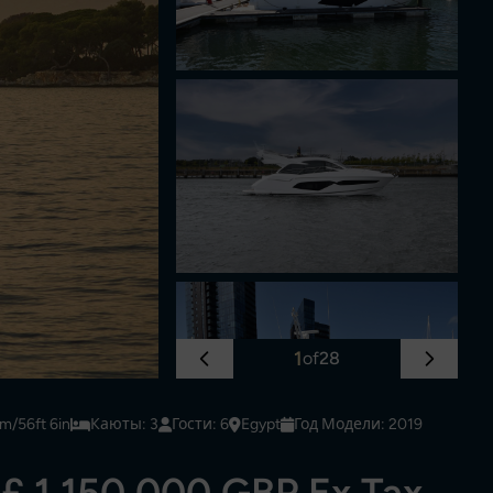
1
of
28
m/56ft 6in
Каюты: 3
Гости: 6
Egypt
Год Модели: 2019
£ 1,150,000 GBP Ex Tax