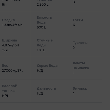
3
6in
2,200 L
Емкость
Осадка
Гости
Воды
1.33m/4ft 4in
6
600 L
Ширина
Сточные
Туалеты
4.87m/15ft
Воды
2
12in
136 L
Каюты
Вес
Серые Воды
Экипажа
27000kg/27t
Н/Д
1
Валовой
Дальность
Экипаж
тоннаж
Н/Д
1
Н/Д