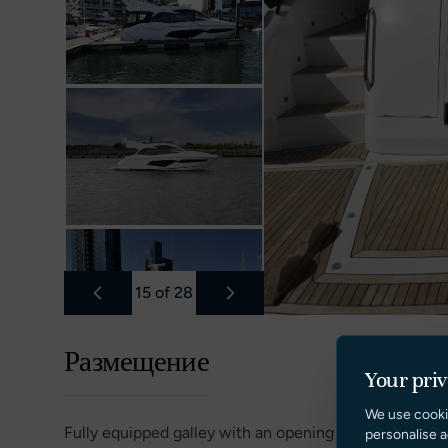
15
of
28
Размещение
Your pri
We use cooki
Fully equipped galley with an opening stern window an
personalise a