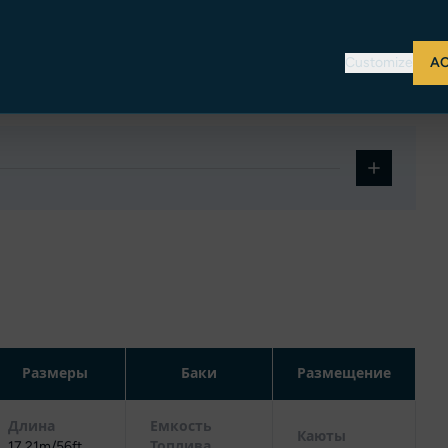
 cabin with ensuite.
Customize
AC
 use and for VIP cabin use.
Размеры
Баки
Размещение
Длина
Емкость
Каюты
17.21m/56ft
Топлива