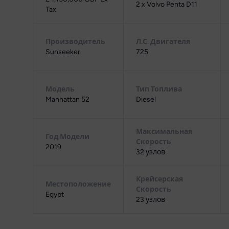
2 x Volvo Penta D11
Tax
Производитель
Л.С. Двигателя
Sunseeker
725
Модель
Тип Топлива
Manhattan 52
Diesel
Максимальная
Год Модели
Скорость
2019
32 узлов
Крейсерская
Местоположение
Скорость
Egypt
23 узлов