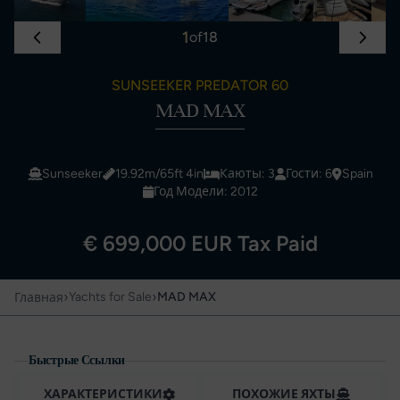
1
of
18
SUNSEEKER PREDATOR 60
MAD MAX
Sunseeker
19.92m/65ft 4in
Каюты: 3
Гости: 6
Spain
Год Модели: 2012
€ 699,000 EUR Tax Paid
›
›
Yachts for Sale
MAD MAX
Главная
Быстрые Ссылки
ХАРАКТЕРИСТИКИ
ПОХОЖИЕ ЯХТЫ