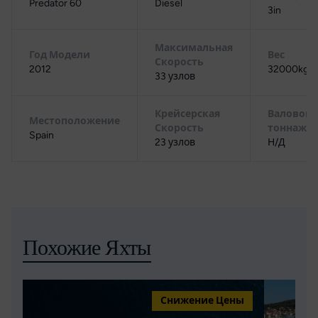
Predator 60
Diesel
3in
Максимальная
Год Модели
Вес
Скорость
2012
32000kg/3
33 узлов
Крейсерская
Валовой
Местоположение
Скорость
тоннаж
Spain
23 узлов
Н/Д
Похожие Яхты
Снижение Цены