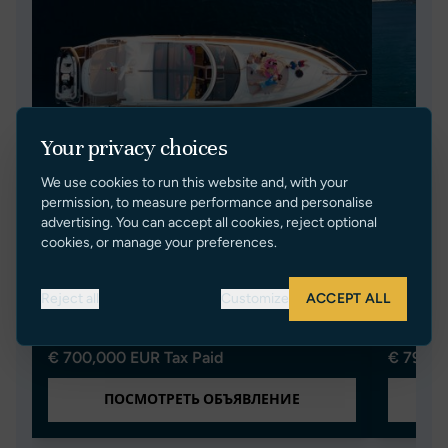
Your privacy choices
We use cookies to run this website and, with your
permission, to measure performance and personalise
advertising. You can accept all cookies, reject optional
LAKSHIMI
AQV
cookies, or manage your preferences.
SUNSEEKER PREDATOR 60
SUNSEE
Reject all
Customize
ACCEPT ALL
2011
19.92m/65ft 4in
20.08m/
Greece
3
Croatia
€ 700,000 EUR Tax Paid
€ 799,0
ПОСМОТРЕТЬ ОБЪЯВЛЕНИЕ