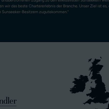
ir unübertroffenen Zugang zu den exklusivsten Sunseekern wel
ten wir das beste Chartererlebnis der Branche. Unser Ziel ist e
en Sunseeker-Besitzern zugutekommen.“
ndler