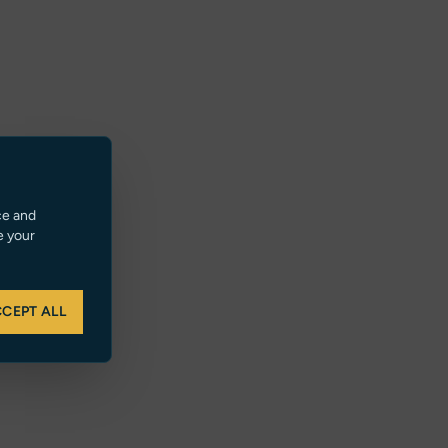
ce and
e your
CEPT ALL