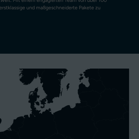
tweit. Mit einem engagierten Team von über 100
s, erstklassige und maßgeschneiderte Pakete zu