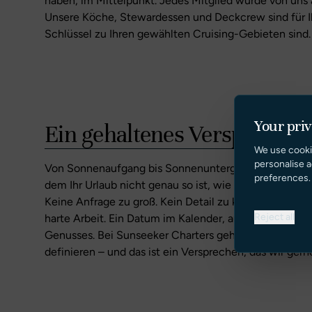
haben, im Mittelpunkt. Jedes Mitglied wurde von uns a
Unsere Köche, Stewardessen und Deckcrew sind für I
Schlüssel zu Ihren gewählten Cruising-Gebieten sind.
Your pri
Ein gehaltenes Versprechen
We use cooki
personalise a
Von Sonnenaufgang bis Sonnenuntergang sind wir da, 
preferences.
dem Ihr Urlaub nicht genau so ist, wie Sie ihn sich vo
Keine Anfrage zu groß. Kein Detail zu klein. Urlaube b
Reject all
harte Arbeit. Ein Datum im Kalender, auf das man sic
Genusses. Bei Sunseeker Charters gehen wir noch vie
definieren – und das ist ein Versprechen, das wir gern