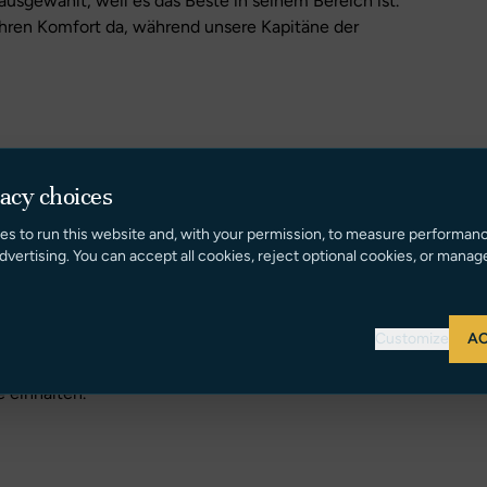
usgewählt, weil es das Beste in seinem Bereich ist.
hren Komfort da, während unsere Kapitäne der
vacy choices
es to run this website and, with your permission, to measure performan
dvertising. You can accept all cookies, reject optional cookies, or manag
um sicherzustellen, dass es keinen Moment gibt, in
rgestellt haben.
ieten uns allen so viel Versprechen. Eine Belohnung für
Customize
AC
h freuen kann. Ein Moment der Reflexion oder des
l weiter, während wir weiterhin Luxus-Yachtcharter
e einhalten.