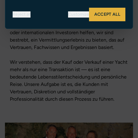
Transparenz, Innovation und außergewöhnlichen
Kundenservice.
Reject all
Customize
ACCEPT ALL
Egal, ob wir Erstkäufern, erfahrenen Yachtbesitzern
oder internationalen Investoren helfen, wir sind
bestrebt, ein Vermittlungserlebnis zu bieten, das auf
Vertrauen, Fachwissen und Ergebnissen basiert.
Wir verstehen, dass der Kauf oder Verkauf einer Yacht
mehr als nur eine Transaktion ist — es ist eine
bedeutende Lebensstilentscheidung und persönliche
Reise. Unsere Aufgabe ist es, die Kunden mit
Vertrauen, Diskretion und vollständiger
Professionalität durch diesen Prozess zu führen.