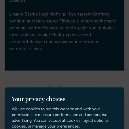
Erlebnis.
Unsere Stärke liegt nicht nur in unserem Umfang,
sondern auch in unserer Fähigkeit, einen hochgradig
personalisierten Service zu bieten, der von globaler
Infrastruktur, lokaler Marktexpertise und
jahrzehntelangen nachgewiesenen Erfolgen
unterstützt wird.
Unsere Mission
Your privacy choices
Bei Sunseeker Brokerage ist unsere Mission einfach:
We use cookies to run this website and, with your
permission, to measure performance and personalise
Die Bereitstellung des höchsten Standards an
advertising. You can accept all cookies, reject optional
Yachtvermittlungsdiensten durch Professionalität,
cookies, or manage your preferences.