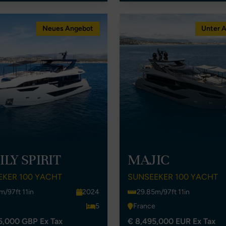
Neues Angebot
Unter 
LY SPIRIT
MAJIC
EKER 100 YACHT
SUNSEEKER 100 YACHT
m/97ft 11in
2024
29.85m/97ft 11in
5
France
5,000 GBP Ex Tax
€ 8,495,000 EUR Ex Tax