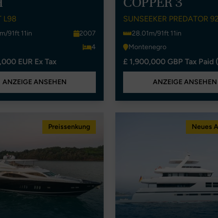
H
COPPER 3
 L98
SUNSEEKER PREDATOR 9
m/91ft 11in
2007
28.01m/91ft 11in
4
Montenegro
,000 EUR Ex Tax
£ 1,900,000 GBP Tax Paid 
ANZEIGE ANSEHEN
ANZEIGE ANSEHEN
Preissenkung
Neues 