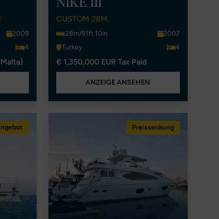
NIKE III
2
CUSTOM 28M
2009
28m/91ft 10in
2007
4
Turkey
4
(Malta)
€ 1,350,000 EUR Tax Paid
ANZEIGE ANSEHEN
Angebot
Preissenkung