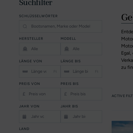
Suchfilter
Ge
SCHLÜSSELWÖRTER
Entde
Motor
HERSTELLER
MODELL
Motor
Egal,
Verka
LÄNGE VON
LÄNGE BIS
zu fi
Ft
Ft
PREIS VON
PREIS BIS
£
£
ACTIVE FIL
JAHR VON
JAHR BIS
LAND