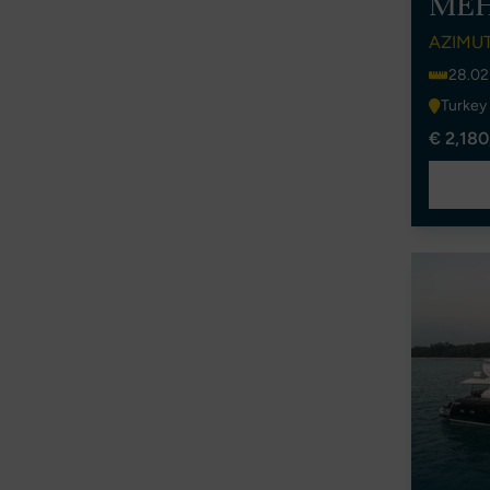
ME
AZIMUT
28.02
Turkey
€ 2,180