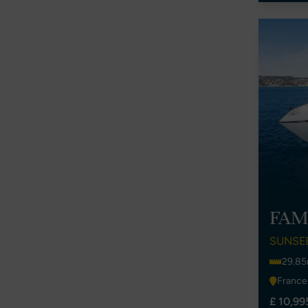
FAMI
SUNSE
29.85
France
£ 10,99