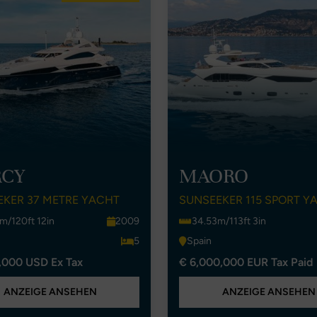
CY
MAORO
EKER 37 METRE YACHT
SUNSEEKER 115 SPORT Y
m/120ft 12in
2009
34.53m/113ft 3in
5
Spain
,000 USD Ex Tax
€ 6,000,000 EUR Tax Paid
ANZEIGE ANSEHEN
ANZEIGE ANSEHEN