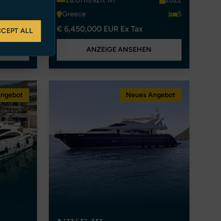
2003
28.07m/92ft 1in
2022
4
Greece
5
€ 6,450,000 EUR Ex Tax
CEPT ALL
ANZEIGE ANSEHEN
Angebot
Neues Angebot