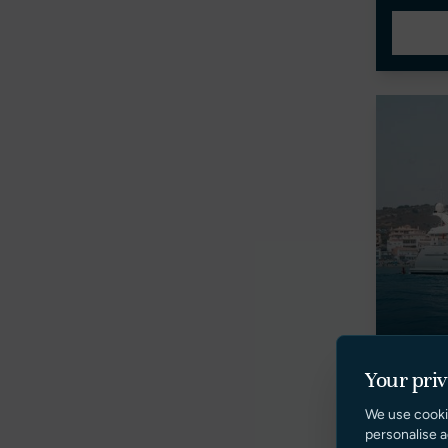
Your pri
MOR
We use cooki
FERRET
personalise a