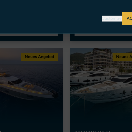
/94ft 10in
2004
28.14m/92ft 4in
4
Turkey
,000 EUR Tax Paid (Spain)
€ 1,680,000 EUR Ex Tax
Customize
AC
ANZEIGE ANSEHEN
ANZEIGE ANSEHEN
Neues Angebot
Neues 