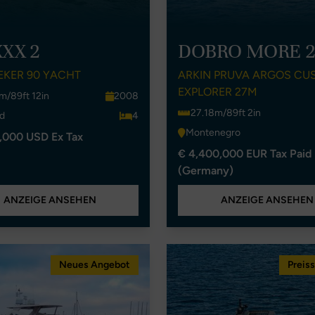
XX 2
DOBRO MORE 
EKER 90 YACHT
ARKIN PRUVA ARGOS CU
EXPLORER 27M
m/89ft 12in
2008
27.18m/89ft 2in
nd
4
Montenegro
,000 USD Ex Tax
€ 4,400,000 EUR Tax Paid
(Germany)
ANZEIGE ANSEHEN
ANZEIGE ANSEHEN
Neues Angebot
Preis