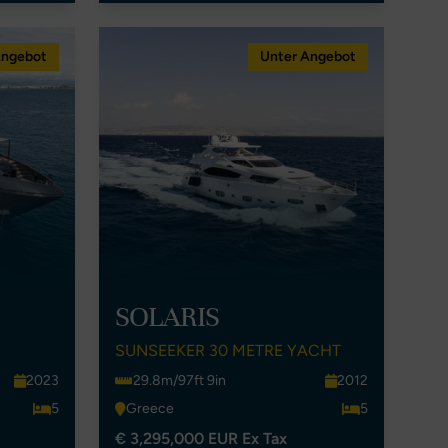
Angebot
Unter Angebot
SOLARIS
SUNSEEKER 30 METRE YACHT
2023
29.8m/97ft 9in
2012
5
Greece
5
€ 3,295,000 EUR Ex Tax