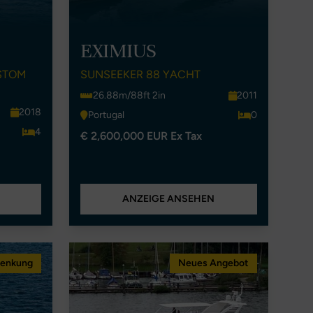
2
EXIMIUS
STOM
SUNSEEKER 88 YACHT
26.88m/88ft 2in
2011
2018
Portugal
0
4
€ 2,600,000 EUR Ex Tax
ANZEIGE ANSEHEN
senkung
Neues Angebot