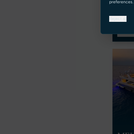
28.9m
preferences.
Spain
€ 1,295
Reject all