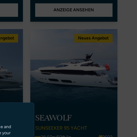
ANZEIGE ANSEHEN
Angebot
Neues Angebot
SEAWOLF
ce and
SUNSEEKER 95 YACHT
e your