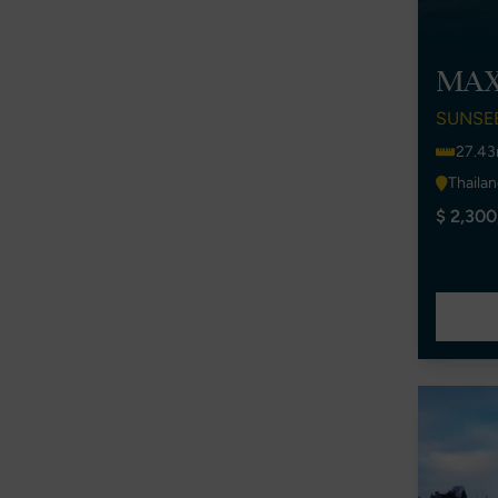
MAX
SUNSE
27.43
Thaila
$ 2,300