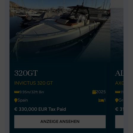
320GT
AL 
INVICTUS 320 GT
AXOPAR
2025
9.95m/32ft 8in
11.5m/3
Spain
1
Greece
€ 330,000 EUR Tax Paid
€ 315,0
ANZEIGE ANSEHEN