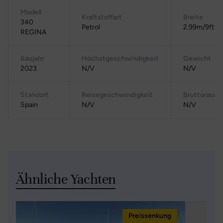
Modell
Kraftstoffart
Breite
340
Petrol
2.99m/9ft 10
REGINA
Baujahr
Höchstgeschwindigkeit
Gewicht
2023
N/V
N/V
Standort
Reisegeschwindigkeit
Bruttoraumz
Spain
N/V
N/V
Ähnliche Yachten
Preissenkung