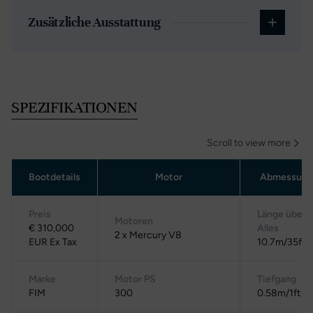
Zusätzliche Ausstattung
SPEZIFIKATIONEN
Scroll to view more
Bootdetails
Motor
Abmessung
Preis
Länge über
Motoren
€ 310,000
Alles
2 x Mercury V8
EUR Ex Tax
10.7m/35ft 1
Marke
Motor PS
Tiefgang
FIM
300
0.58m/1ft 11