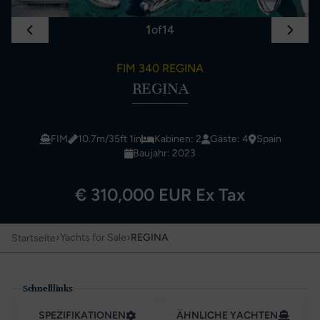
1
of
14
FIM 340 REGINA
REGINA
FIM
10.7m/35ft 1in
Kabinen: 2
Gäste: 4
Spain
Baujahr: 2023
€ 310,000 EUR Ex Tax
›
›
Yachts for Sale
REGINA
Startseite
Schnelllinks
SPEZIFIKATIONEN
ÄHNLICHE YACHTEN