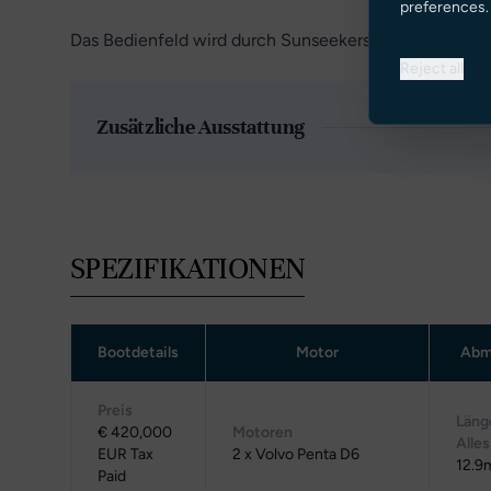
preferences.
Das Bedienfeld wird durch Sunseekers Touchscreen
Reject all
Zusätzliche Ausstattung
SPEZIFIKATIONEN
Bootdetails
Motor
Abm
Preis
Läng
€ 420,000
Motoren
Alles
EUR Tax
2 x Volvo Penta D6
12.9
Paid