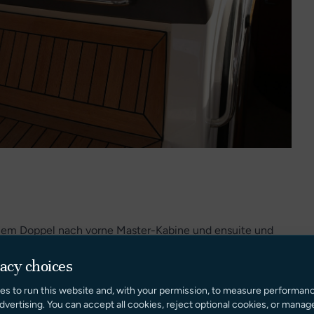
inem Doppel nach vorne Master-Kabine und ensuite und
 schieben, um ein Doppel zu machen.
vacy choices
n Sie die Treppe hinunter in das Boot mit dem Salon
es to run this website and, with your permission, to measure performan
dvertising. You can accept all cookies, reject optional cookies, or manag