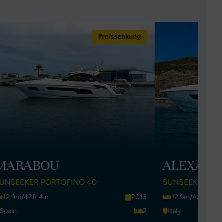
Preissenkung
MARABOU
ALEXA
UNSEEKER PORTOFINO 40
SUNSEEKER PO
12.9m/42ft 4in
2013
12.9m/42ft 4in
Spain
2
Italy