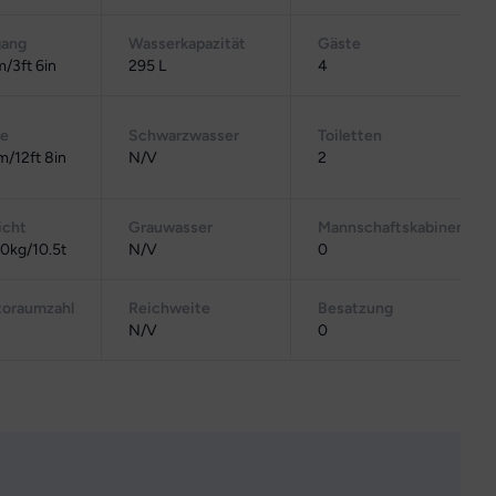
gang
Wasserkapazität
Gäste
/3ft 6in
295 L
4
te
Schwarzwasser
Toiletten
m/12ft 8in
N/V
2
cht
Grauwasser
Mannschaftskabinen
0kg/10.5t
N/V
0
toraumzahl
Reichweite
Besatzung
N/V
0