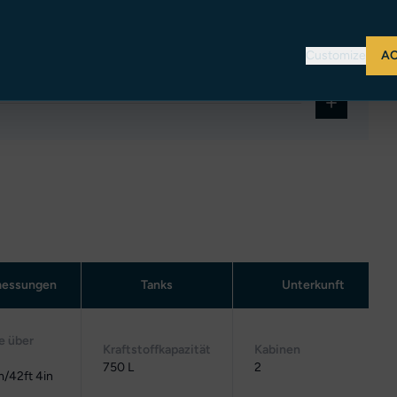
-Boot-Management-System ergänzt.
Customize
AC
essungen
Tanks
Unterkunft
e über
Kraftstoffkapazität
Kabinen
750 L
2
m/42ft 4in