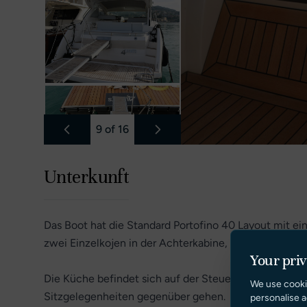
9
of
16
Unterkunft
Das Boot hat die Standard Portofino 40 Layout mit e
zwei Einzelkojen in der Achterkabine, die zusammen
Your pri
Die Küche befindet sich auf der Steuerbordseite, wen
We use cooki
Sitzgelegenheiten gegenüber gehen.
personalise a