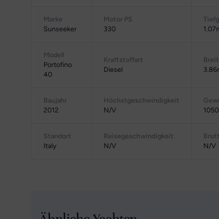
Marke
Motor PS
Tief
Sunseeker
330
1.07m
Modell
Kraftstoffart
Brei
Portofino
Diesel
3.86
40
Baujahr
Höchstgeschwindigkeit
Gewi
2012
N/V
1050
Standort
Reisegeschwindigkeit
Brut
Italy
N/V
N/V