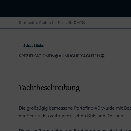
›
›
Startseite
Yachts for Sale
4LIGHTS
Schnelllinks
SPEZIFIKATIONEN
ÄHNLICHE YACHTEN
Yachtbeschreibung
Die großzügig bemessene Portofino 40 wurde mit Beda
der Spitze des zeitgenössischen Stils und Designs.
Dieses außergewöhnliche Boot kombiniert die Leistu