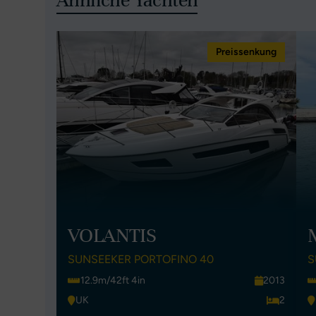
Ähnliche Yachten
Preissenkung
VOLANTIS
SUNSEEKER PORTOFINO 40
S
12.9m/42ft 4in
2013
UK
2