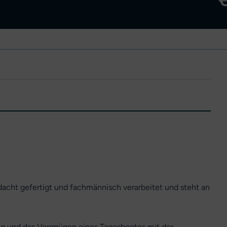
cht gefertigt und fachmännisch verarbeitet und steht an
ng und das Vergnügen eines Tagesbootes mit der