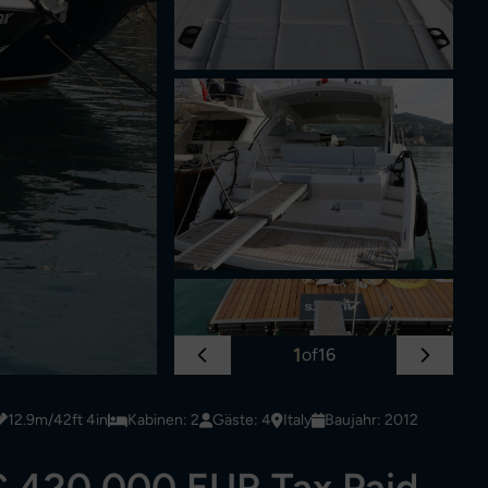
1
of
16
12.9m/42ft 4in
Kabinen: 2
Gäste: 4
Italy
Baujahr: 2012
€ 420,000 EUR Tax Paid