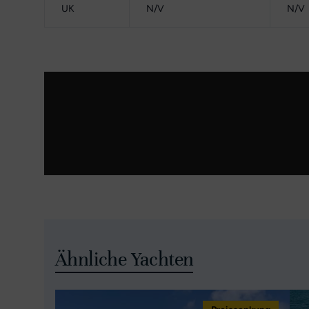
UK
N/V
N/V
Ähnliche Yachten