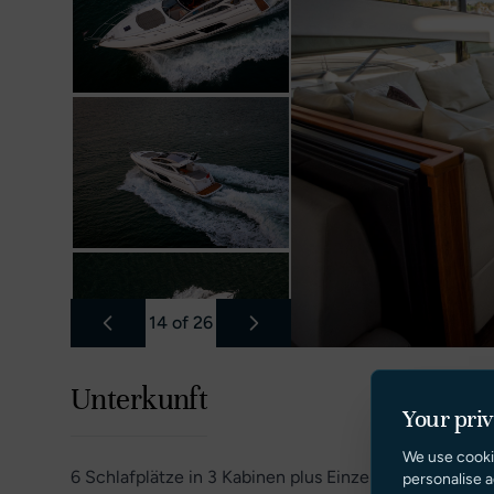
14
of
26
Unterkunft
Your pri
We use cooki
6 Schlafplätze in 3 Kabinen plus Einzelcrew
personalise a