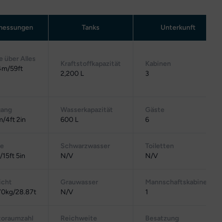
essungen
Tanks
Unterkunft
e über Alles
Kraftstoffkapazität
Kabinen
4m/59ft
2,200 L
3
gang
Wasserkapazität
Gäste
m/4ft 2in
600 L
6
te
Schwarzwasser
Toiletten
15ft 5in
N/V
N/V
cht
Grauwasser
Mannschaftskabinen
0kg/28.87t
N/V
1
toraumzahl
Reichweite
Besatzung