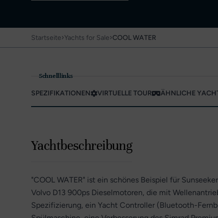
›
›
Startseite
Yachts for Sale
COOL WATER
Schnelllinks
SPEZIFIKATIONEN
VIRTUELLE TOUR
ÄHNLICHE YACH
Yachtbeschreibung
"COOL WATER" ist ein schönes Beispiel für Sunseekers
Volvo D13 900ps Dieselmotoren, die mit Wellenantrieb
Spezifizierung, ein Yacht Controller (Bluetooth-Fernb
Spülmaschine, eine Verbesserung des Simrad Premium