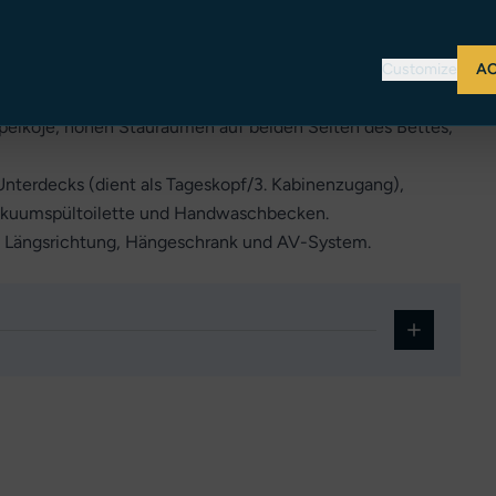
r Mitte, lineare Anrichte an Backbord mit Stauraum
. Hängeschrank in voller Höhe und AV-System.
Customize
AC
rischer Vakuumspülung und Handwaschbecken.
pelkoje, hohen Stauräumen auf beiden Seiten des Bettes,
Unterdecks (dient als Tageskopf/3. Kabinenzugang),
Vakuumspültoilette und Handwaschbecken.
in Längsrichtung, Hängeschrank und AV-System.