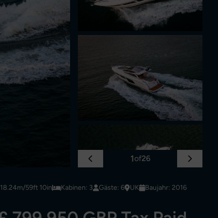
1
of
26
18.24m/59ft 10in
Kabinen: 3
Gäste: 6
UK
Baujahr: 2016
£ 799,950 GBP Tax Paid