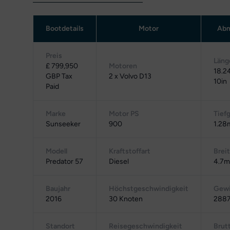
Bootdetails
Motor
Abm
Preis
Läng
£ 799,950
Motoren
18.2
GBP Tax
2 x Volvo D13
10in
Paid
Marke
Motor PS
Tief
Sunseeker
900
1.28
Modell
Kraftstoffart
Brei
Predator 57
Diesel
4.7m/
Baujahr
Höchstgeschwindigkeit
Gewi
2016
30 Knoten
2887
Standort
Reisegeschwindigkeit
Brut