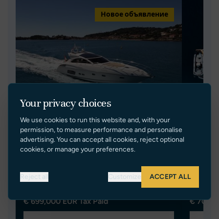
Новое объявление
Your privacy choices
We use cookies to run this website and, with your
permission, to measure performance and personalise
MAD MAX
LAK
advertising. You can accept all cookies, reject optional
cookies, or manage your preferences.
SUNSEEKER PREDATOR 60
SUNSEE
2012
19.92m/65ft 4in
19.92m/
Reject all
Customize
ACCEPT ALL
Spain
3
Greece
€ 699,000 EUR Tax Paid
€ 700,0