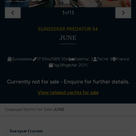
1
of
13
SUNSEEKER PREDATOR 54
JUNE
Sunseeker
17.93m/58ft 10in
Каюты: 3
Гости: 6
France
Год Модели: 2011
Currently not for sale - Enquire for further details.
View related yachts for sale
›
›
Yachts for Sale
JUNE
Главная
Быстрые Ссылки