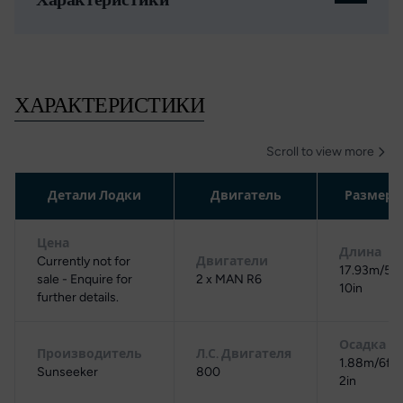
ХАРАКТЕРИСТИКИ
Scroll to view more
Детали Лодки
Двигатель
Размер
Цена
Длина
Currently not for
Двигатели
17.93m/58f
sale - Enquire for
2 x MAN R6
10in
further details.
Осадка
Производитель
Л.С. Двигателя
1.88m/6ft
Sunseeker
800
2in