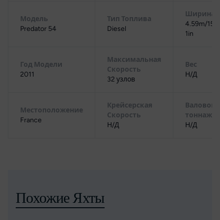
Ширина
Модель
Тип Топлива
4.59m/15ft
Predator 54
Diesel
1in
Максимальная
Год Модели
Вес
Скорость
2011
Н/Д
32 узлов
Крейсерская
Валовой
Местоположение
Скорость
тоннаж
France
Н/Д
Н/Д
Похожие Яхты